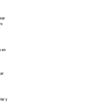
sar
vo
a en
al
lar y