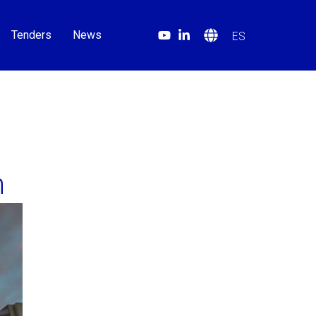
Tenders
News
ES
l
n