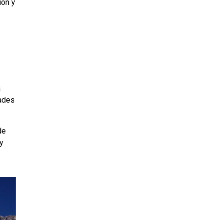
ión y
a
dades
de
y