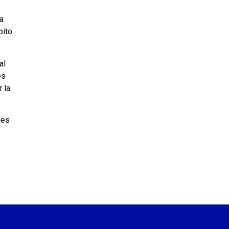
a
bito
al
es
 la
des