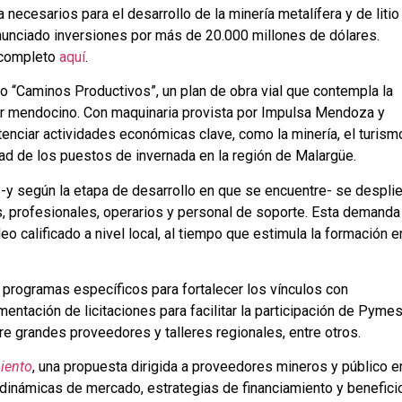
 necesarios para el desarrollo de la minería metalífera y de litio
unciado inversiones por más de 20.000 millones de dólares.
 completo
aquí
.
to “Caminos Productivos”, un plan de obra vial que contempla la
ur mendocino. Con maquinaria provista por Impulsa Mendoza y
tenciar actividades económicas clave, como la minería, el turism
idad de los puestos de invernada en la región de Malargüe.
-y según la etapa de desarrollo en que se encuentre- se despli
os, profesionales, operarios y personal de soporte. Esta demanda
o calificado a nivel local, al tiempo que estimula la formación e
rogramas específicos para fortalecer los vínculos con
entación de licitaciones para facilitar la participación de Pymes
re grandes proveedores y talleres regionales, entre otros.
iento
, una propuesta dirigida a proveedores mineros y público e
e dinámicas de mercado, estrategias de financiamiento y benefici