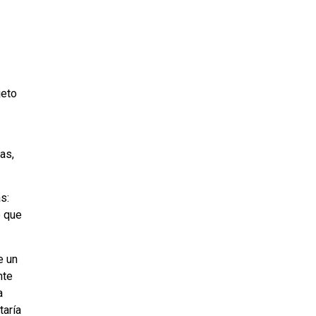
jeto
as,
s:
o que
e un
nte
a
taría