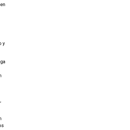
 en
o y
ega
n
,
n
os