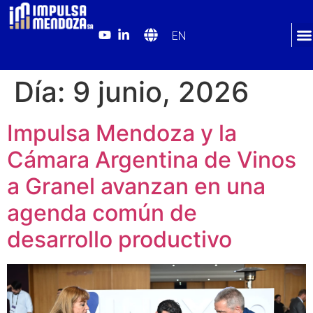
EN
Día:
9 junio, 2026
Impulsa Mendoza y la
Cámara Argentina de Vinos
a Granel avanzan en una
agenda común de
desarrollo productivo