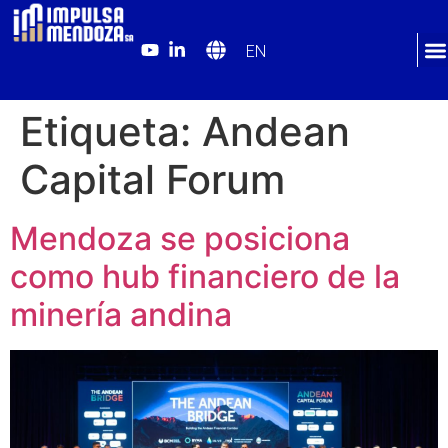
EN
Etiqueta:
Andean
Capital Forum
Mendoza se posiciona
como hub financiero de la
minería andina