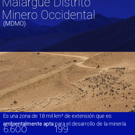
Malargüe Distrito
Minero Occidental
(MDMO)
Es una zona de 18 mil km² de extensión que es
ambientalmente apta
para el desarrollo de la minería.
6.600
200